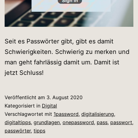
Seit es Passwörter gibt, gibt es damit
Schwierigkeiten. Schwierig zu merken und
man geht fahrlässig damit um. Damit ist
jetzt Schluss!
Veröffentlicht am
3. August 2020
Kategorisiert in
Digital
Verschlagwortet mit
1password
,
digitalisierung
,
digitaltipps
,
grundlagen
,
onepassword
,
pass
,
passwort
,
passwörter
,
tipps