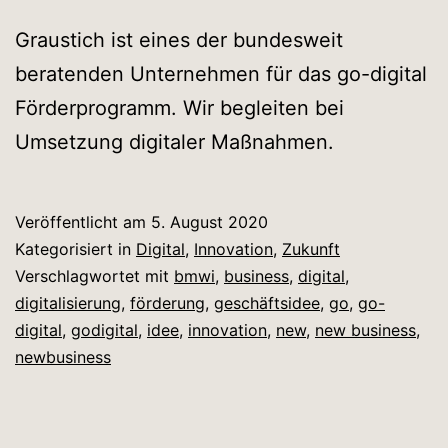
Graustich ist eines der bundesweit
beratenden Unternehmen für das go-digital
Förderprogramm. Wir begleiten bei
Umsetzung digitaler Maßnahmen.
Veröffentlicht am
5. August 2020
Kategorisiert in
Digital
,
Innovation
,
Zukunft
Verschlagwortet mit
bmwi
,
business
,
digital
,
digitalisierung
,
förderung
,
geschäftsidee
,
go
,
go-
digital
,
godigital
,
idee
,
innovation
,
new
,
new business
,
newbusiness