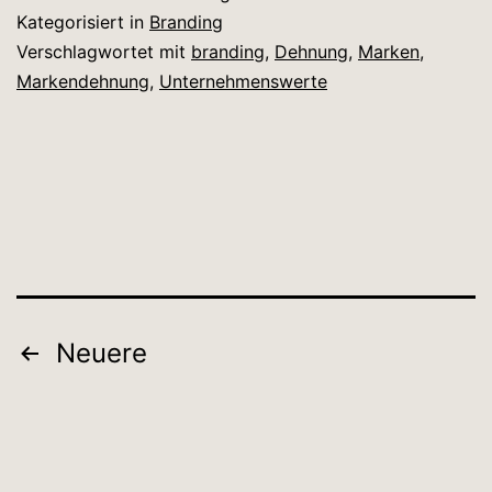
Kategorisiert in
Branding
Verschlagwortet mit
branding
,
Dehnung
,
Marken
,
Markendehnung
,
Unternehmenswerte
Seitennummerierung
Neuere
der
Beiträge