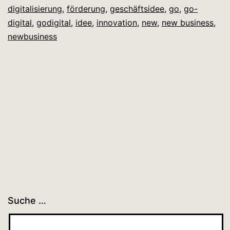
digitalisierung
,
förderung
,
geschäftsidee
,
go
,
go-
digital
,
godigital
,
idee
,
innovation
,
new
,
new business
,
newbusiness
Suche …