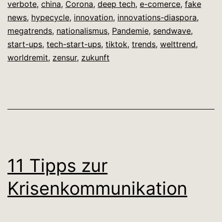
verbote
,
china
,
Corona
,
deep tech
,
e-comerce
,
fake
news
,
hypecycle
,
innovation
,
innovations-diaspora
,
megatrends
,
nationalismus
,
Pandemie
,
sendwave
,
start-ups
,
tech-start-ups
,
tiktok
,
trends
,
welttrend
,
worldremit
,
zensur
,
zukunft
11 Tipps zur
Krisenkommunikation