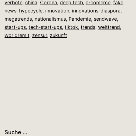
verbote
,
china
,
Corona
,
deep tech
,
e-comerce
,
fake
news
,
hypecycle
,
innovation
,
innovations-diaspora
,
megatrends
,
nationalismus
,
Pandemie
,
sendwave
,
start-ups
,
tech-start-ups
,
tiktok
,
trends
,
welttrend
,
worldremit
,
zensur
,
zukunft
Suche …