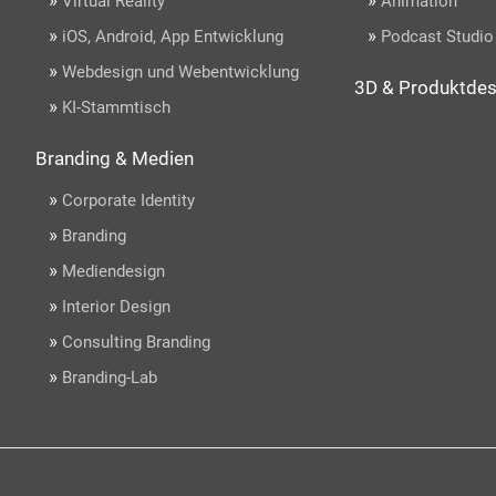
Virtual Reality
Animation
»
»
iOS, Android, App Entwicklung
Podcast Studio
»
Webdesign und Webentwicklung
3D & Produktdes
»
KI-Stammtisch
Branding & Medien
»
Corporate Identity
»
Branding
»
Mediendesign
»
Interior Design
»
Consulting Branding
»
Branding-Lab