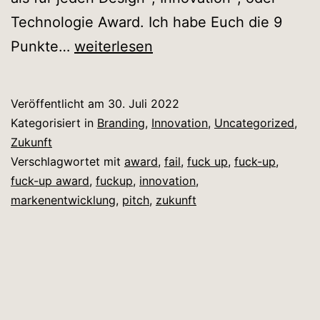
Technologie Award. Ich habe Euch die 9
Erfahrung
Punkte…
weiterlesen
kommt
von
Veröffentlicht am
30. Juli 2022
Verlieren
Kategorisiert in
Branding
,
Innovation
,
Uncategorized
,
Zukunft
Verschlagwortet mit
award
,
fail
,
fuck up
,
fuck-up
,
fuck-up award
,
fuckup
,
innovation
,
markenentwicklung
,
pitch
,
zukunft